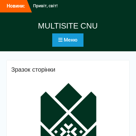
Перейти
Новини:
Привіт, світ!
до
вмісту
MULTISITE CNU
Меню
Зразок сторінки